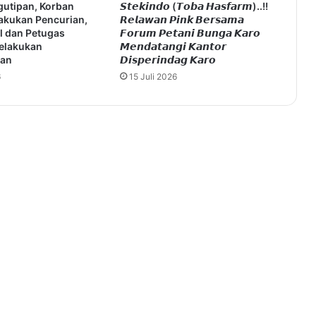
gutipan, Korban
𝙎𝙩𝙚𝙠𝙞𝙣𝙙𝙤 (𝙏𝙤𝙗𝙖 𝙃𝙖𝙨𝙛𝙖𝙧𝙢)..!!
akukan Pencurian,
𝙍𝙚𝙡𝙖𝙬𝙖𝙣 𝙋𝙞𝙣𝙠 𝘽𝙚𝙧𝙨𝙖𝙢𝙖
l dan Petugas
𝙁𝙤𝙧𝙪𝙢 𝙋𝙚𝙩𝙖𝙣𝙞 𝘽𝙪𝙣𝙜𝙖 𝙆𝙖𝙧𝙤
Melakukan
𝙈𝙚𝙣𝙙𝙖𝙩𝙖𝙣𝙜𝙞 𝙆𝙖𝙣𝙩𝙤𝙧
aan
𝘿𝙞𝙨𝙥𝙚𝙧𝙞𝙣𝙙𝙖𝙜 𝙆𝙖𝙧𝙤
6
15 Juli 2026