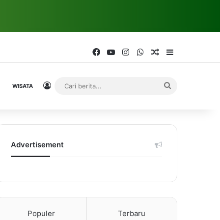
Facebook
YouTube
Instagram
WhatsApp
Random Article
Sidebar
Log In
Cari
WISATA
berita...
Advertisement
Populer
Terbaru