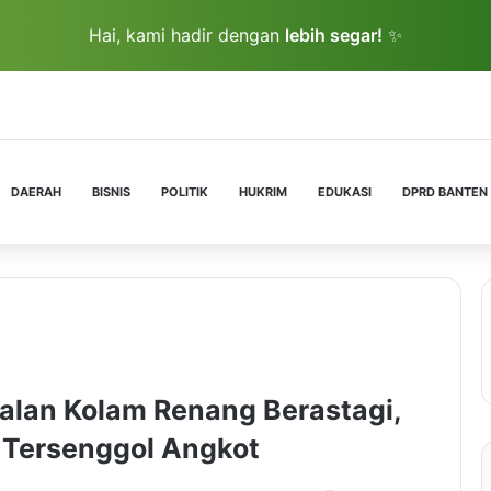
Hai, kami hadir dengan
lebih segar!
✨
DAERAH
BISNIS
POLITIK
HUKRIM
EDUKASI
DPRD BANTEN
alan Kolam Renang Berastagi,
 Tersenggol Angkot