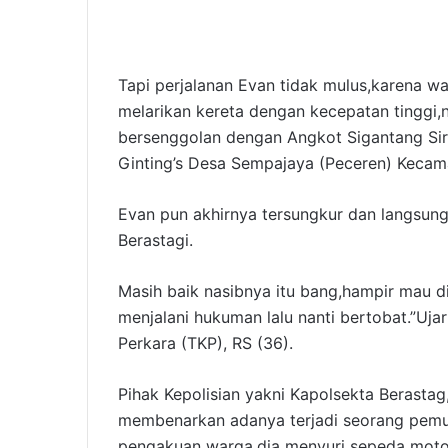
Tapi perjalanan Evan tidak mulus,karena w
melarikan kereta dengan kecepatan tinggi
bersenggolan dengan Angkot Sigantang Sir
Ginting’s Desa Sempajaya (Peceren) Kecam
Evan pun akhirnya tersungkur dan langsung
Berastagi.
Masih baik nasibnya itu bang,hampir mau di
menjalani hukuman lalu nanti bertobat.”Uja
Perkara (TKP), RS (36).
Pihak Kepolisian yakni Kapolsekta Berasta
membenarkan adanya terjadi seorang pemu
pengakuan warga,dia menyuri sepeda motor,