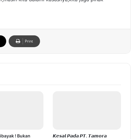
Print
Sibayak ! Bukan
𝙆𝙚𝙨𝙖𝙡 𝙋𝙖𝙙𝙖 𝙋𝙏. 𝙏𝙖𝙢𝙤𝙧𝙖