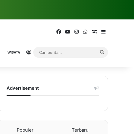
Facebook
YouTube
Instagram
WhatsApp
Random Article
Sidebar
Log In
Cari
WISATA
berita...
Advertisement
Populer
Terbaru