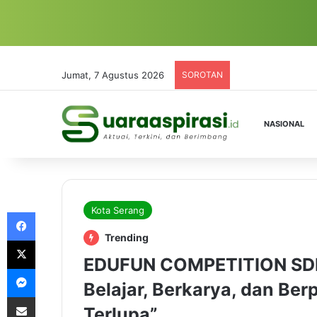
Jumat, 7 Agustus 2026
SOROTAN
NASIONAL
Kota Serang
Facebook
Trending
X
EDUFUN COMPETITION SDN
Messenger
Belajar, Berkarya, dan Be
Share via Email
Terlupa”