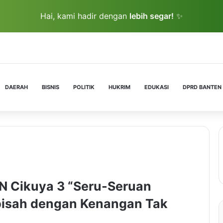
Hai, kami hadir dengan
lebih segar!
✨
DAERAH
BISNIS
POLITIK
HUKRIM
EDUKASI
DPRD BANTEN
 Cikuya 3 “Seru-Seruan
rpisah dengan Kenangan Tak