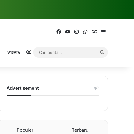
Facebook
YouTube
Instagram
WhatsApp
Random Article
Sidebar
Log In
Cari
WISATA
berita...
Advertisement
Populer
Terbaru