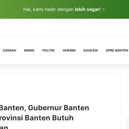
Hai, kami hadir dengan
lebih segar!
✨
DAERAH
BISNIS
POLITIK
HUKRIM
EDUKASI
DPRD BANTEN
Banten, Gubernur Banten
ovinsi Banten Butuh
aan