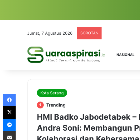
Jumat, 7 Agustus 2026
SOROTAN
NASIONAL
Kota Serang
Facebook
Trending
X
HMI Badko Jabodetabek – 
Messenger
Andra Soni: Membangun Pr
Share via Email
Kolaborasi dan Kebersam