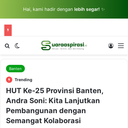
Hai, kami hadir dengan
lebih segar!
✨
Cari berita...
Switch skin
Log In
M
Banten
Trending
HUT Ke-25 Provinsi Banten,
Andra Soni: Kita Lanjutkan
Pembangunan dengan
Semangat Kolaborasi