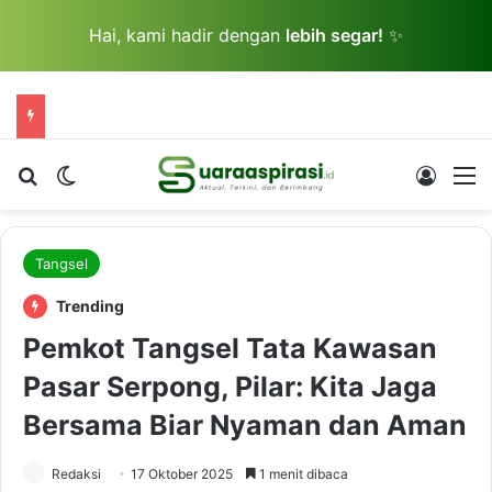
Hai, kami hadir dengan
lebih segar!
✨
Cari berita...
Switch skin
Log In
M
Tangsel
Trending
Pemkot Tangsel Tata Kawasan
Pasar Serpong, Pilar: Kita Jaga
Bersama Biar Nyaman dan Aman
Redaksi
17 Oktober 2025
1 menit dibaca