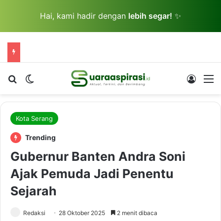
Hai, kami hadir dengan
lebih segar!
✨
Cari berita...
Switch skin
Log In
M
Kota Serang
Trending
Gubernur Banten Andra Soni
Ajak Pemuda Jadi Penentu
Sejarah
Redaksi
28 Oktober 2025
2 menit dibaca