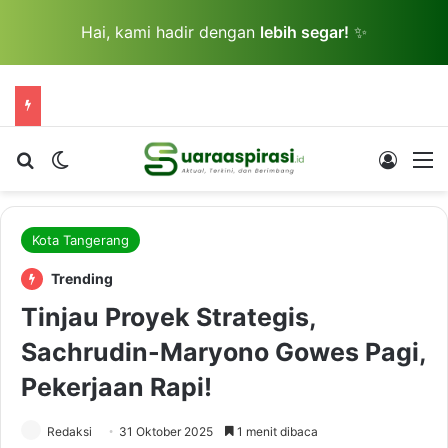
Hai, kami hadir dengan
lebih segar!
✨
Cari berita...
Switch skin
Log In
M
Kota Tangerang
Trending
Tinjau Proyek Strategis,
Sachrudin-Maryono Gowes Pagi,
Pekerjaan Rapi!
Redaksi
31 Oktober 2025
1 menit dibaca