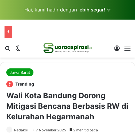
Hai, kami hadir dengan
lebih segar!
✨
Cari berita...
Switch skin
Log In
M
Jawa Barat
Trending
Wali Kota Bandung Dorong
Mitigasi Bencana Berbasis RW di
Kelurahan Hegarmanah
Redaksi
7 November 2025
2 menit dibaca