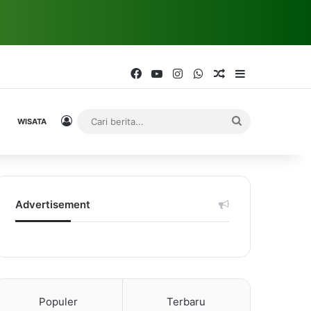
Facebook
YouTube
Instagram
WhatsApp
Random Article
Sidebar
Log In
Cari
WISATA
berita...
Advertisement
Populer
Terbaru