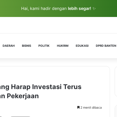
Hai, kami hadir dengan
lebih segar!
✨
DAERAH
BISNIS
POLITIK
HUKRIM
EDUKASI
DPRD BANTEN
ng Harap Investasi Terus
n Pekerjaan
2 menit dibaca