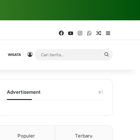
Facebook
YouTube
Instagram
WhatsApp
Random Article
Sidebar
Log In
Cari
WISATA
berita...
Advertisement
Populer
Terbaru