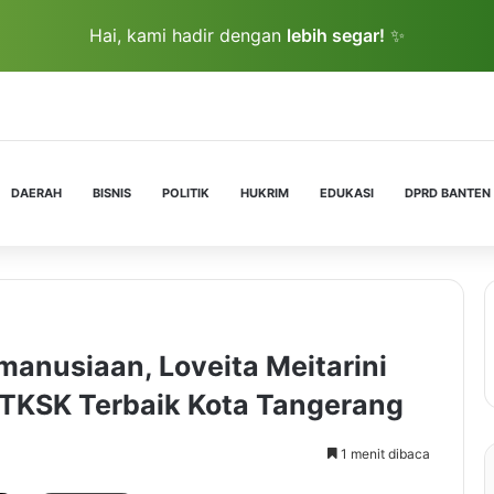
Hai, kami hadir dengan
lebih segar!
✨
DAERAH
BISNIS
POLITIK
HUKRIM
EDUKASI
DPRD BANTEN
manusiaan, Loveita Meitarini
TKSK Terbaik Kota Tangerang
1 menit dibaca