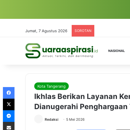
Jumat, 7 Agustus 2026
SOROTAN
NASIONAL
Kota Tangerang
Facebook
Ikhlas Berikan Layanan Ke
X
Dianugerahi Penghargaan 
Messenger
Redaksi
5 Mei 2026
Share via Email