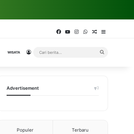
Facebook
YouTube
Instagram
WhatsApp
Random Article
Sidebar
Log In
Cari
WISATA
berita...
Advertisement
Populer
Terbaru