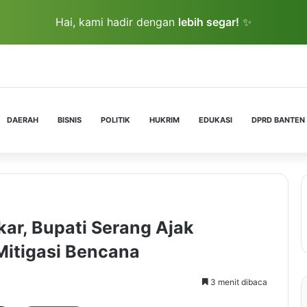
Hai, kami hadir dengan
lebih segar!
✨
DAERAH
BISNIS
POLITIK
HUKRIM
EDUKASI
DPRD BANTEN
ar, Bupati Serang Ajak
itigasi Bencana
3 menit dibaca