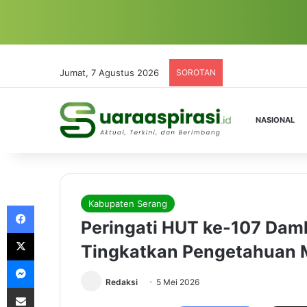
Jumat, 7 Agustus 2026
SOROTAN
NASIONAL
Kabupaten Serang
Facebook
Peringati HUT ke-107 Damk
X
Tingkatkan Pengetahuan M
Messenger
Redaksi
5 Mei 2026
Share via Email