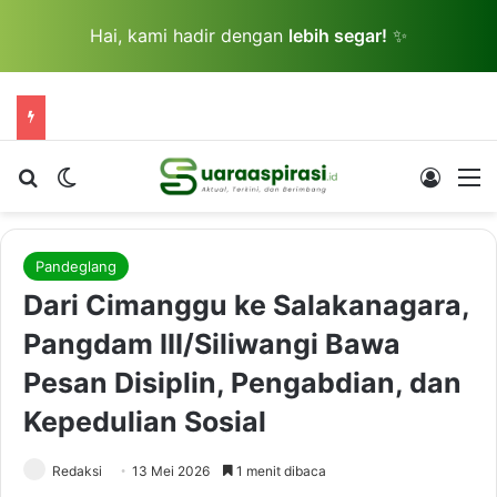
Hai, kami hadir dengan
lebih segar!
✨
Cari berita...
Switch skin
Log In
M
Pandeglang
Dari Cimanggu ke Salakanagara,
Pangdam III/Siliwangi Bawa
Pesan Disiplin, Pengabdian, dan
Kepedulian Sosial
Redaksi
13 Mei 2026
1 menit dibaca