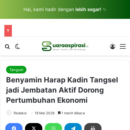
Hai, kami hadir dengan
lebih segar!
✨
Cari berita...
Switch skin
Log In
M
Tangsel
Benyamin Harap Kadin Tangsel
jadi Jembatan Aktif Dorong
Pertumbuhan Ekonomi
Redaksi
18 Mei 2026
1 menit dibaca