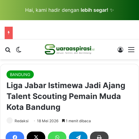
Hai, kami hadir dengan
lebih segar!
✨
Cari berita...
Switch skin
Log In
M
BANDUNG
Liga Jabar Istimewa Jadi Ajang
Talent Scouting Pemain Muda
Kota Bandung
Redaksi
18 Mei 2026
1 menit dibaca