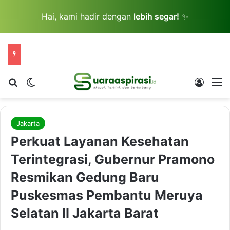
Hai, kami hadir dengan
lebih segar!
✨
Cari berita...
Switch skin
Log In
M
Jakarta
Perkuat Layanan Kesehatan
Terintegrasi, Gubernur Pramono
Resmikan Gedung Baru
Puskesmas Pembantu Meruya
Selatan II Jakarta Barat