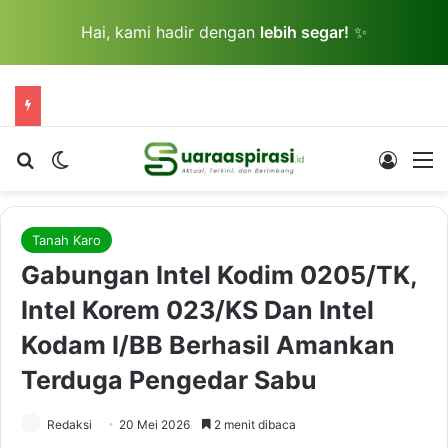
Hai, kami hadir dengan
lebih segar!
✨
Cari berita...
Switch skin
Log In
M
Tanah Karo
Gabungan Intel Kodim 0205/TK,
Intel Korem 023/KS Dan Intel
Kodam I/BB Berhasil Amankan
Terduga Pengedar Sabu
Redaksi
20 Mei 2026
2 menit dibaca