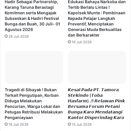
Hadir Sebagai Partnership,
Edukasi Bahaya Narkoba dan
Karang Taruna Berastagi
Tertib Berlalu Lintas !
Komitmen serta Mengajak
Kapolsek Munte : Pembinaan
Sukseskan & Hadiri Festival
Kepada Pelajar Langkah
Bunga dan Buah, 30 Juli- 01
Preventif, Menciptakan
Agustus 2026
Generasi Muda Berkualitas
dan Berkarakter
28 Juli 2026
16 Juli 2026
Tragedi di Sibayak ! Bukan
𝙆𝙚𝙨𝙖𝙡 𝙋𝙖𝙙𝙖 𝙋𝙏. 𝙏𝙖𝙢𝙤𝙧𝙖
Terkait Pengutipan, Korban
𝙎𝙩𝙚𝙠𝙞𝙣𝙙𝙤 (𝙏𝙤𝙗𝙖
Diduga Melakukan
𝙃𝙖𝙨𝙛𝙖𝙧𝙢)..!! 𝙍𝙚𝙡𝙖𝙬𝙖𝙣 𝙋𝙞𝙣𝙠
Pencurian, Warga Lokal dan
𝘽𝙚𝙧𝙨𝙖𝙢𝙖 𝙁𝙤𝙧𝙪𝙢 𝙋𝙚𝙩𝙖𝙣𝙞
Petugas Retribusi Melakukan
𝘽𝙪𝙣𝙜𝙖 𝙆𝙖𝙧𝙤 𝙈𝙚𝙣𝙙𝙖𝙩𝙖𝙣𝙜𝙞
Penganiayaan
𝙆𝙖𝙣𝙩𝙤𝙧 𝘿𝙞𝙨𝙥𝙚𝙧𝙞𝙣𝙙𝙖𝙜 𝙆𝙖𝙧𝙤
16 Juli 2026
15 Juli 2026