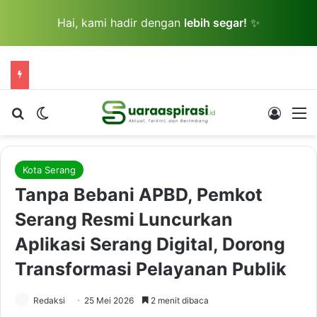
Hai, kami hadir dengan
lebih segar!
✨
Cari berita...
Switch skin
Log In
M
Kota Serang
Tanpa Bebani APBD, Pemkot
Serang Resmi Luncurkan
Aplikasi Serang Digital, Dorong
Transformasi Pelayanan Publik
Redaksi
25 Mei 2026
2 menit dibaca