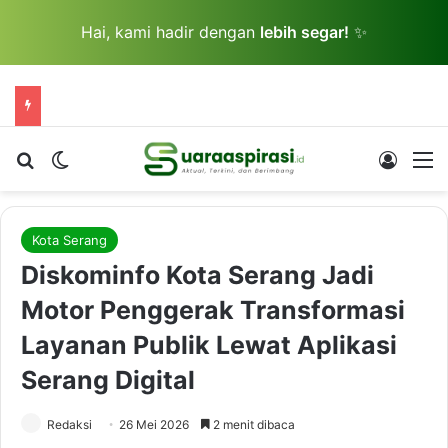
Hai, kami hadir dengan
lebih segar!
✨
Cari berita...
Switch skin
Log In
M
Kota Serang
Diskominfo Kota Serang Jadi
Motor Penggerak Transformasi
Layanan Publik Lewat Aplikasi
Serang Digital
Redaksi
26 Mei 2026
2 menit dibaca