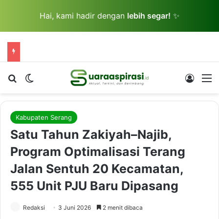
Hai, kami hadir dengan
lebih segar!
✨
Cari berita...
Switch skin
Log In
M
Kabupaten Serang
Satu Tahun Zakiyah–Najib,
Program Optimalisasi Terang
Jalan Sentuh 20 Kecamatan,
555 Unit PJU Baru Dipasang
Redaksi
3 Juni 2026
2 menit dibaca