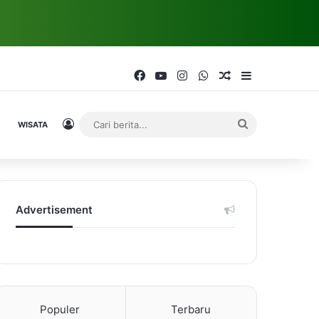
Facebook
YouTube
Instagram
WhatsApp
Random Article
Sidebar
Log In
Cari
WISATA
berita...
Advertisement
Populer
Terbaru