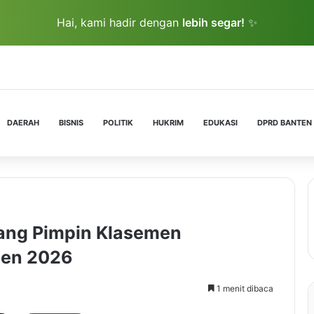
Hai, kami hadir dengan
lebih segar!
✨
DAERAH
BISNIS
POLITIK
HUKRIM
EDUKASI
DPRD BANTEN
rang Pimpin Klasemen
ten 2026
1 menit dibaca