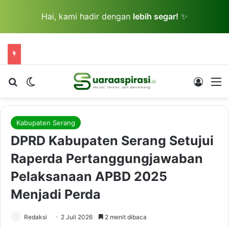
Hai, kami hadir dengan
lebih segar!
✨
Cari berita...
Switch skin
Log In
M
Kabupaten Serang
DPRD Kabupaten Serang Setujui
Raperda Pertanggungjawaban
Pelaksanaan APBD 2025
Menjadi Perda
Redaksi
2 Juli 2026
2 menit dibaca