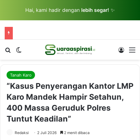
Hai, kami hadir dengan
lebih segar!
✨
Cari berita...
Switch skin
Log In
M
Tanah Karo
“Kasus Penyerangan Kantor LMP
Karo Mandek Hampir Setahun,
400 Massa Geruduk Polres
Tuntut Keadilan”
Redaksi
2 Juli 2026
2 menit dibaca