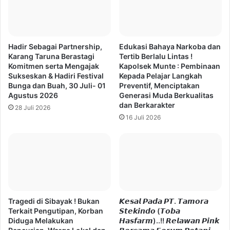
Hadir Sebagai Partnership,
Edukasi Bahaya Narkoba dan
Karang Taruna Berastagi
Tertib Berlalu Lintas !
Komitmen serta Mengajak
Kapolsek Munte : Pembinaan
Sukseskan & Hadiri Festival
Kepada Pelajar Langkah
Bunga dan Buah, 30 Juli- 01
Preventif, Menciptakan
Agustus 2026
Generasi Muda Berkualitas
dan Berkarakter
28 Juli 2026
16 Juli 2026
Tragedi di Sibayak ! Bukan
𝙆𝙚𝙨𝙖𝙡 𝙋𝙖𝙙𝙖 𝙋𝙏. 𝙏𝙖𝙢𝙤𝙧𝙖
Terkait Pengutipan, Korban
𝙎𝙩𝙚𝙠𝙞𝙣𝙙𝙤 (𝙏𝙤𝙗𝙖
Diduga Melakukan
𝙃𝙖𝙨𝙛𝙖𝙧𝙢)..!! 𝙍𝙚𝙡𝙖𝙬𝙖𝙣 𝙋𝙞𝙣𝙠