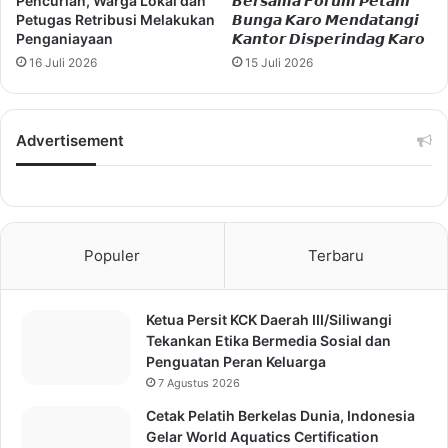
Pencurian, Warga Lokal dan
𝘽𝙚𝙧𝙨𝙖𝙢𝙖 𝙁𝙤𝙧𝙪𝙢 𝙋𝙚𝙩𝙖𝙣𝙞
Petugas Retribusi Melakukan
𝘽𝙪𝙣𝙜𝙖 𝙆𝙖𝙧𝙤 𝙈𝙚𝙣𝙙𝙖𝙩𝙖𝙣𝙜𝙞
Penganiayaan
𝙆𝙖𝙣𝙩𝙤𝙧 𝘿𝙞𝙨𝙥𝙚𝙧𝙞𝙣𝙙𝙖𝙜 𝙆𝙖𝙧𝙤
16 Juli 2026
15 Juli 2026
Advertisement
Populer
Terbaru
Ketua Persit KCK Daerah III/Siliwangi
Tekankan Etika Bermedia Sosial dan
Penguatan Peran Keluarga
7 Agustus 2026
Cetak Pelatih Berkelas Dunia, Indonesia
Gelar World Aquatics Certification