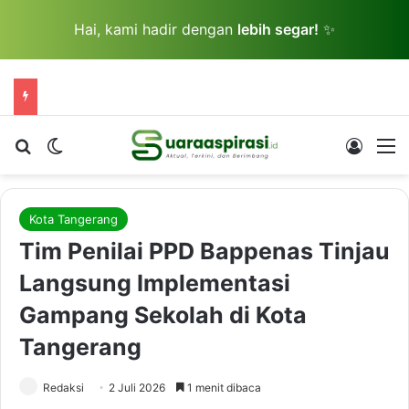
Hai, kami hadir dengan
lebih segar!
✨
Cari berita...
Switch skin
Log In
M
Kota Tangerang
Tim Penilai PPD Bappenas Tinjau
Langsung Implementasi
Gampang Sekolah di Kota
Tangerang
Redaksi
2 Juli 2026
1 menit dibaca