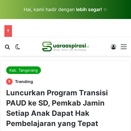
Hai, kami hadir dengan
lebih segar!
✨
Cari berita...
Switch skin
Log In
M
Kab. Tangerang
Trending
Luncurkan Program Transisi
PAUD ke SD, Pemkab Jamin
Setiap Anak Dapat Hak
Pembelajaran yang Tepat