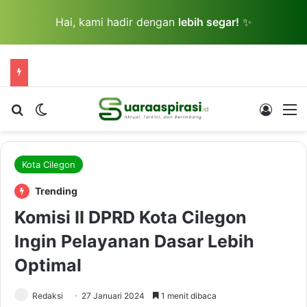
Hai, kami hadir dengan
lebih segar!
✨
Cari berita...
Switch skin
Log In
M
Kota Cilegon
Trending
Komisi II DPRD Kota Cilegon
Ingin Pelayanan Dasar Lebih
Optimal
Redaksi
27 Januari 2024
1 menit dibaca