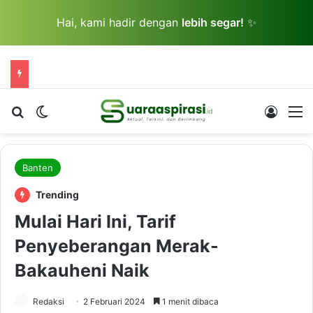
Hai, kami hadir dengan
lebih segar!
✨
Cari berita...
Switch skin
Log In
M
Banten
Trending
Mulai Hari Ini, Tarif
Penyeberangan Merak-
Bakauheni Naik
Redaksi
2 Februari 2024
1 menit dibaca