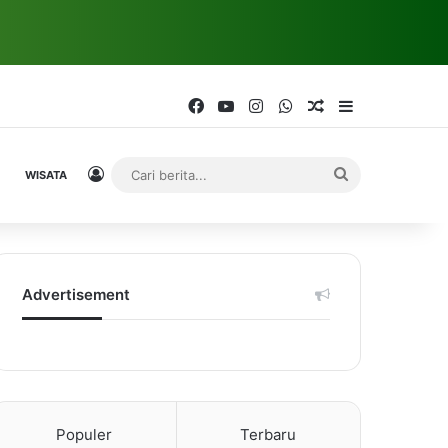
Facebook
YouTube
Instagram
WhatsApp
Random Article
Sidebar
Log In
Cari
WISATA
berita...
Advertisement
Populer
Terbaru