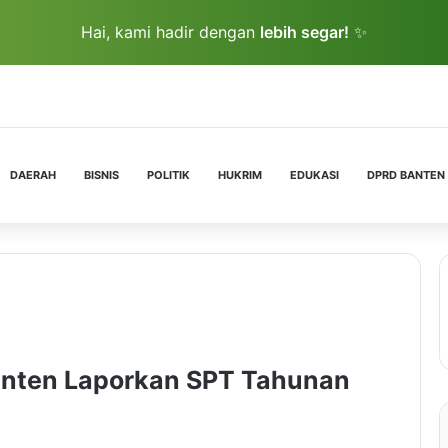
Hai, kami hadir dengan
lebih segar!
✨
DAERAH
BISNIS
POLITIK
HUKRIM
EDUKASI
DPRD BANTEN
anten Laporkan SPT Tahunan