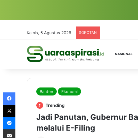
Kamis, 6 Agustus 2026
SOROTAN
NASIONAL
Banten
Ekonomi
Facebook
X
Trending
Jadi Panutan, Gubernur B
Messenger
melalui E-Filing
Share via Email