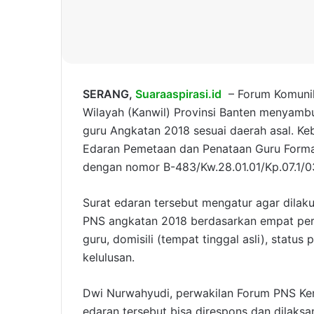
SERANG,
Suaraaspirasi.id
– Forum Komunik
Wilayah (Kanwil) Provinsi Banten menyamb
guru Angkatan 2018 sesuai daerah asal. Keb
Edaran Pemetaan dan Penataan Guru Forma
dengan nomor B-483/Kw.28.01.01/Kp.07.1/0
Surat edaran tersebut mengatur agar dilak
PNS angkatan 2018 berdasarkan empat per
guru, domisili (tempat tinggal asli), statu
kelulusan.
Dwi Nurwahyudi, perwakilan Forum PNS Ke
edaran tersebut bisa direspons dan dilak