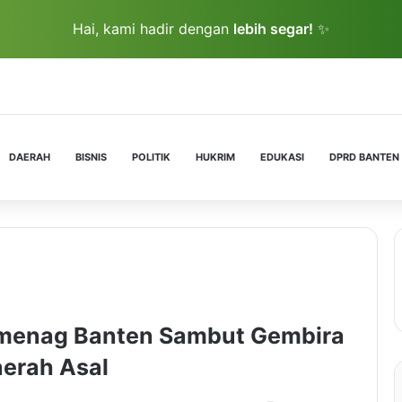
Hai, kami hadir dengan
lebih segar!
✨
DAERAH
BISNIS
POLITIK
HUKRIM
EDUKASI
DPRD BANTEN
menag Banten Sambut Gembira
erah Asal