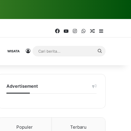
Facebook
YouTube
Instagram
WhatsApp
Random Article
Sidebar
Log In
Cari
WISATA
berita...
Advertisement
Populer
Terbaru