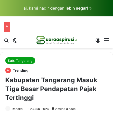
Hai, kami hadir dengan
lebih segar!
✨
Cari berita...
Switch skin
Log In
M
Kab. Tangerang
Trending
Kabupaten Tangerang Masuk
Tiga Besar Pendapatan Pajak
Tertinggi
Redaksi
23 Juni 2024
2 menit dibaca