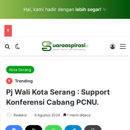
Hai, kami hadir dengan
lebih segar!
✨
Cari berita...
Switch skin
Log In
M
Kota Serang
Trending
Pj Wali Kota Serang : Support
Konferensi Cabang PCNU.
Redaksi
6 Agustus 2024
1 menit dibaca