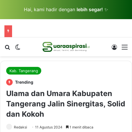
Hai, kami hadir dengan
lebih segar!
✨
Cari berita...
Switch skin
Log In
M
Kab. Tangerang
Trending
Ulama dan Umara Kabupaten
Tangerang Jalin Sinergitas, Solid
dan Kokoh
Redaksi
11 Agustus 2024
1 menit dibaca