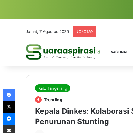
Jumat, 7 Agustus 2026
SOROTAN
NASIONAL
Kab. Tangerang
Facebook
Trending
X
Kepala Dinkes: Kolaborasi
Messenger
Penurunan Stunting
Share via Email