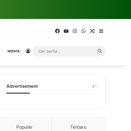
Facebook
YouTube
Instagram
WhatsApp
Random Article
Sidebar
Log In
Cari
WISATA
berita...
Advertisement
Populer
Terbaru