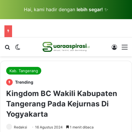
Hai, kami hadir dengan
lebih segar!
✨
Cari berita...
Switch skin
Log In
M
Kab. Tangerang
Trending
Kingdom BC Wakili Kabupaten
Tangerang Pada Kejurnas Di
Yogyakarta
Redaksi
16 Agustus 2024
1 menit dibaca