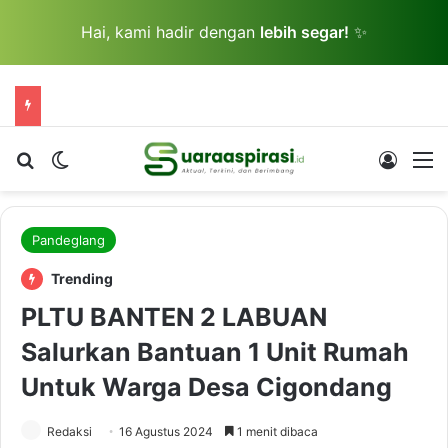
Hai, kami hadir dengan
lebih segar!
✨
Cari berita...
Switch skin
Log In
M
Pandeglang
Trending
PLTU BANTEN 2 LABUAN
Salurkan Bantuan 1 Unit Rumah
Untuk Warga Desa Cigondang
Redaksi
16 Agustus 2024
1 menit dibaca