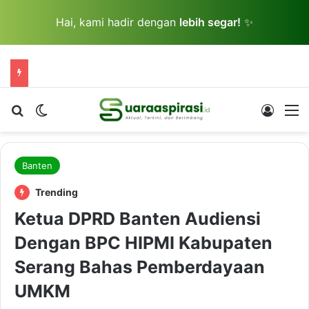
Hai, kami hadir dengan
lebih segar!
✨
Cari berita...
Switch skin
Log In
M
Banten
Trending
Ketua DPRD Banten Audiensi
Dengan BPC HIPMI Kabupaten
Serang Bahas Pemberdayaan
UMKM