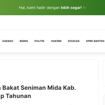
Hai, kami hadir dengan
lebih segar!
✨
DAERAH
BISNIS
POLITIK
HUKRIM
EDUKASI
DPRD BANTEN
 Bakat Seniman Mida Kab.
ap Tahunan