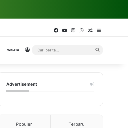
Facebook
YouTube
Instagram
WhatsApp
Random Article
Sidebar
Log In
Cari
WISATA
berita...
Advertisement
Populer
Terbaru