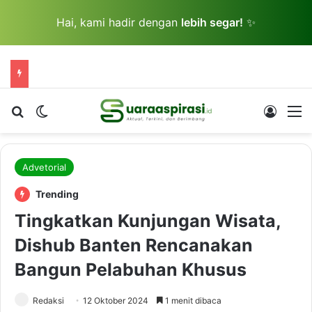
Hai, kami hadir dengan
lebih segar!
✨
Cari berita...
Switch skin
Log In
M
Advetorial
Trending
Tingkatkan Kunjungan Wisata,
Dishub Banten Rencanakan
Bangun Pelabuhan Khusus
Redaksi
12 Oktober 2024
1 menit dibaca