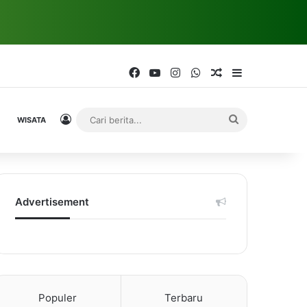
Facebook
YouTube
Instagram
WhatsApp
Random Article
Sidebar
Log In
Cari
WISATA
berita...
Advertisement
Populer
Terbaru