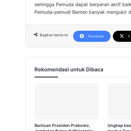
sehingga Pemuda dapat berperan aktif bai
Pemuda-pemudi Banten banyak mengukir da
Bagikan berita ini
Facebook
X
Rekomendasi untuk Dibaca
Bantuan Presiden Prabowo,
Ungkap kas
Jembatan Beton di Walantaka
modus Cong