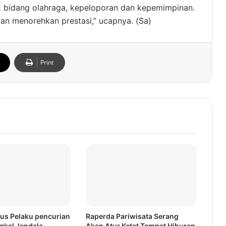
k bidang olahraga, kepeloporan dan kepemimpinan.
n menorehkan prestasi,” ucapnya. (Sa)
Print
us Pelaku pencurian
Raperda Pariwisata Serang
kel Jendela
Akan Atur Ketat Tempat Hiburan