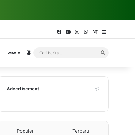
Facebook
YouTube
Instagram
WhatsApp
Random Article
Sidebar
Log In
Cari
WISATA
berita...
Advertisement
Populer
Terbaru