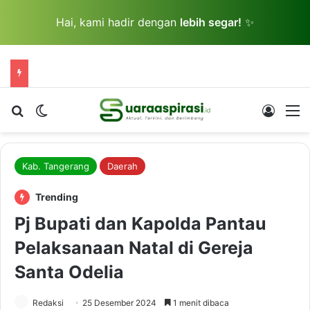
Hai, kami hadir dengan
lebih segar!
✨
Cari berita...
Switch skin
Log In
M
Kab. Tangerang
Daerah
Trending
Pj Bupati dan Kapolda Pantau
Pelaksanaan Natal di Gereja
Santa Odelia
Redaksi
25 Desember 2024
1 menit dibaca