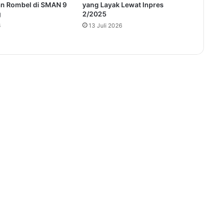
n Rombel di SMAN 9
yang Layak Lewat Inpres
g
2/2025
6
13 Juli 2026