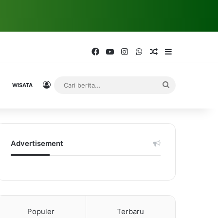
Facebook
YouTube
Instagram
WhatsApp
Random Article
Sidebar
Log In
Cari
WISATA
berita...
Advertisement
Populer
Terbaru