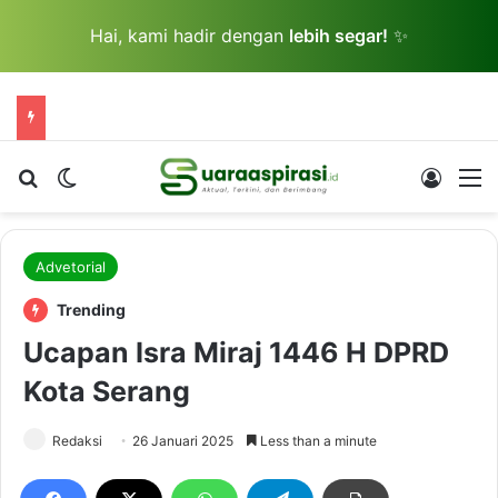
Hai, kami hadir dengan
lebih segar!
✨
Cari berita...
Switch skin
Log In
M
Advetorial
Trending
Ucapan Isra Miraj 1446 H DPRD
Kota Serang
Redaksi
26 Januari 2025
Less than a minute