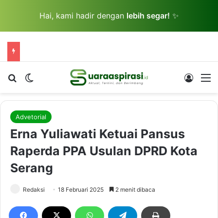
Hai, kami hadir dengan
lebih segar!
✨
Cari berita...
Switch skin
Log In
M
Advetorial
Erna Yuliawati Ketuai Pansus
Raperda PPA Usulan DPRD Kota
Serang
Redaksi
18 Februari 2025
2 menit dibaca