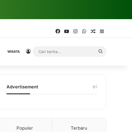
Facebook
YouTube
Instagram
WhatsApp
Random Article
Sidebar
Log In
Cari
WISATA
berita...
Advertisement
Populer
Terbaru