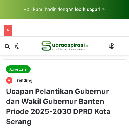
Hai, kami hadir dengan
lebih segar!
✨
Cari berita...
Switch skin
Log In
M
Advetorial
Trending
Ucapan Pelantikan Gubernur
dan Wakil Gubernur Banten
Priode 2025-2030 DPRD Kota
Serang