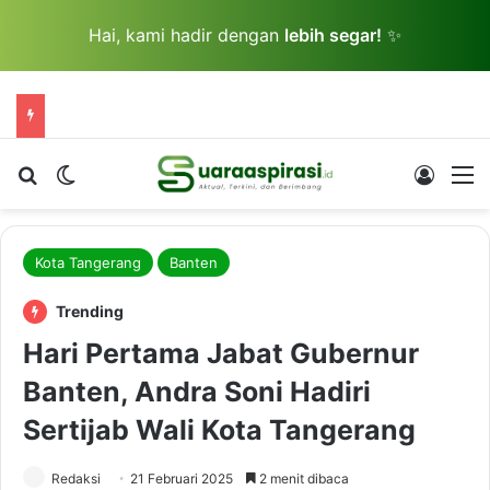
Hai, kami hadir dengan
lebih segar!
✨
Cari berita...
Switch skin
Log In
M
Kota Tangerang
Banten
Trending
Hari Pertama Jabat Gubernur
Banten, Andra Soni Hadiri
Sertijab Wali Kota Tangerang
Redaksi
21 Februari 2025
2 menit dibaca