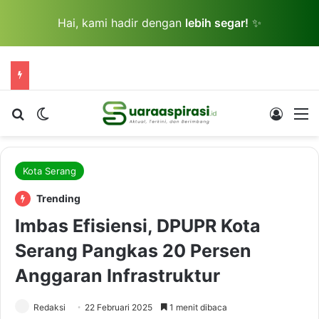
Hai, kami hadir dengan
lebih segar!
✨
Cari berita...
Switch skin
Log In
M
Kota Serang
Trending
Imbas Efisiensi, DPUPR Kota
Serang Pangkas 20 Persen
Anggaran Infrastruktur
Redaksi
22 Februari 2025
1 menit dibaca