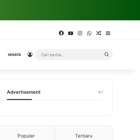
Facebook
YouTube
Instagram
WhatsApp
Random Article
Sidebar
Log In
Cari
WISATA
berita...
Advertisement
Populer
Terbaru