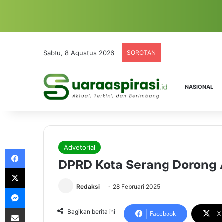
Sabtu, 8 Agustus 2026
SOROTAN
NASIONAL
Advetorial
Facebook
DPRD Kota Serang Dorong 
X
Redaksi
28 Februari 2025
Messenger
Share via Email
Bagikan berita ini
Facebook
X