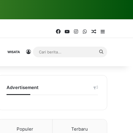
Facebook
YouTube
Instagram
WhatsApp
Random Article
Sidebar
Log In
Cari
WISATA
berita...
Advertisement
Populer
Terbaru