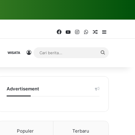
Facebook
YouTube
Instagram
WhatsApp
Random Article
Sidebar
Log In
Cari
WISATA
berita...
Advertisement
Populer
Terbaru