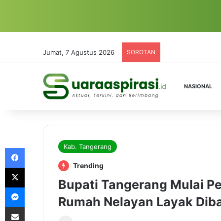
Jumat, 7 Agustus 2026
SOROTAN
NASIONAL
Kab. Tangerang
Facebook
Trending
X
Bupati Tangerang Mulai P
Messenger
Rumah Nelayan Layak Dib
Share via Email