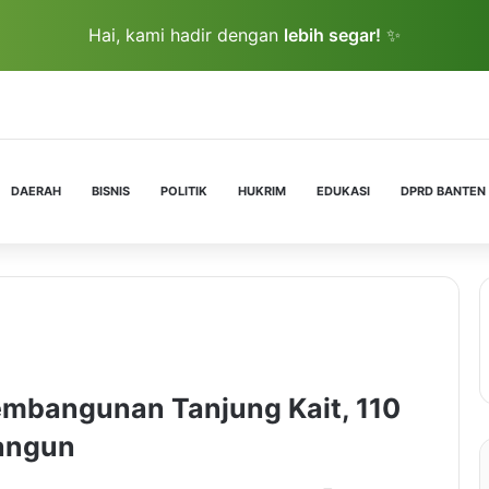
Hai, kami hadir dengan
lebih segar!
✨
DAERAH
BISNIS
POLITIK
HUKRIM
EDUKASI
DPRD BANTEN
embangunan Tanjung Kait, 110
angun